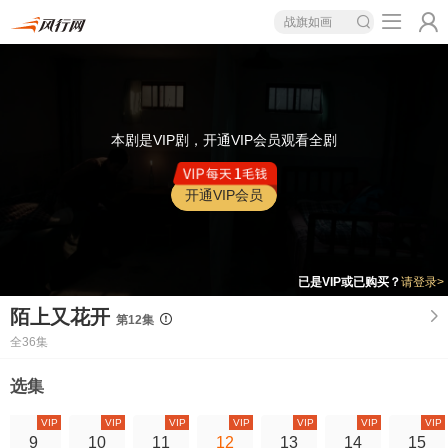
战旗如画
本剧是VIP剧，开通VIP会员观看全剧
开通VIP会员
已是VIP或已购买？
请登录>
陌上又花开
第12集
全36集
选集
VIP
VIP
VIP
VIP
VIP
VIP
VIP
9
10
11
12
13
14
15