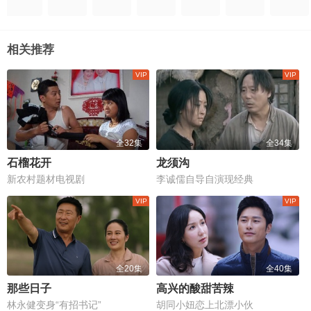
相关推荐
全32集
全34集
石榴花开
龙须沟
新农村题材电视剧
李诚儒自导自演现经典
全20集
全40集
那些日子
高兴的酸甜苦辣
林永健变身“有招书记”
胡同小妞恋上北漂小伙