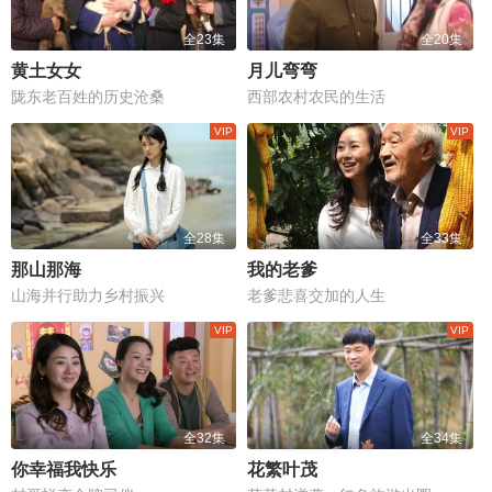
全23集
全20集
黄土女女
月儿弯弯
陇东老百姓的历史沧桑
西部农村农民的生活
全28集
全33集
那山那海
我的老爹
山海并行助力乡村振兴
老爹悲喜交加的人生
全32集
全34集
你幸福我快乐
花繁叶茂