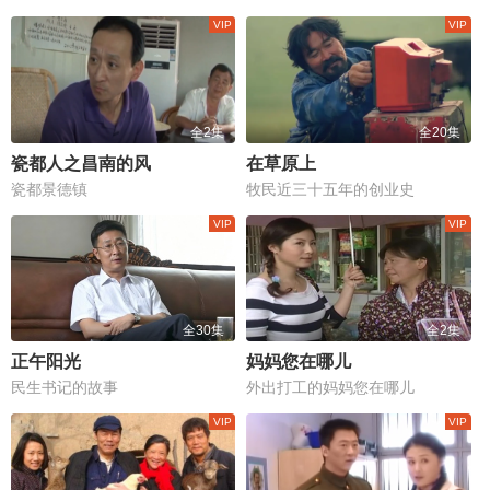
全2集
全20集
瓷都人之昌南的风
在草原上
瓷都景德镇
牧民近三十五年的创业史
全30集
全2集
正午阳光
妈妈您在哪儿
民生书记的故事
外出打工的妈妈您在哪儿