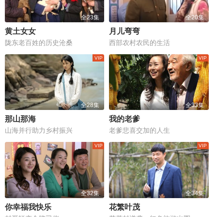
全23集
全20集
黄土女女
月儿弯弯
陇东老百姓的历史沧桑
西部农村农民的生活
全28集
全33集
那山那海
我的老爹
山海并行助力乡村振兴
老爹悲喜交加的人生
全32集
全34集
你幸福我快乐
花繁叶茂