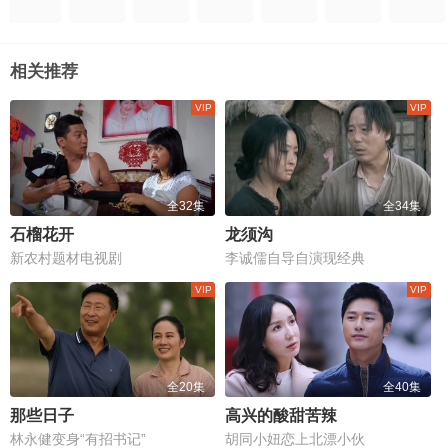
相关推荐
全32集
全34集
石榴花开
龙须沟
新农村题材电视剧
李诚儒自导自演现经典
全20集
全40集
那些日子
高兴的酸甜苦辣
林永健变身“有招书记”
胡同小妞恋上北漂小伙