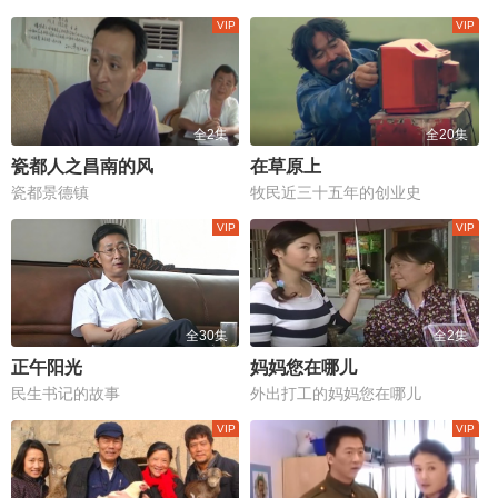
全2集
全20集
瓷都人之昌南的风
在草原上
瓷都景德镇
牧民近三十五年的创业史
全30集
全2集
正午阳光
妈妈您在哪儿
民生书记的故事
外出打工的妈妈您在哪儿