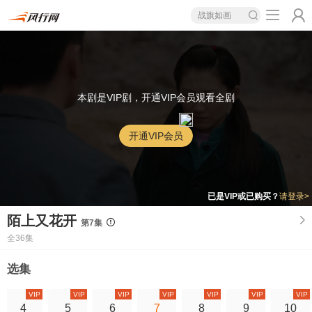
战旗如画
本剧是VIP剧，开通VIP会员观看全剧
开通VIP会员
已是VIP或已购买？
请登录>
陌上又花开
第7集
全36集
选集
VIP
VIP
VIP
VIP
VIP
VIP
VIP
4
5
6
7
8
9
10