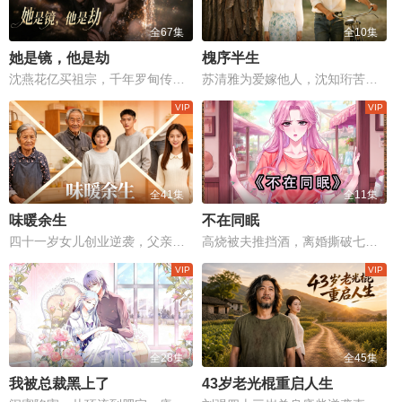
全67集
全10集
她是镜，他是劫
槐序半生
沈燕花亿买祖宗，千年罗甸传承与爱恨情仇生死对决！
苏清雅为爱嫁他人，沈知珩苦等二十年终重逢。
全41集
全11集
味暖余生
不在同眠
四十一岁女儿创业逆袭，父亲工地意外生死抉择，温情与现实震撼心灵！
高烧被夫推挡酒，离婚撕破七年伪装
全28集
全45集
我被总裁黑上了
43岁老光棍重启人生