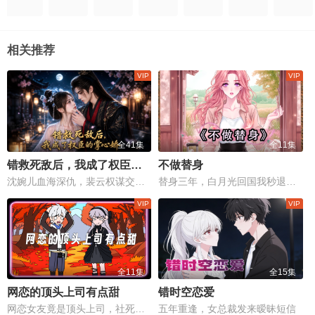
相关推荐
全41集
全11集
错救死敌后，我成了权臣的掌心娇
不做替身
沈婉儿血海深仇，裴云权谋交织，一场权力与情感的生死较量！
替身三年，白月光回国我秒退场。
全11集
全15集
网恋的顶头上司有点甜
错时空恋爱
网恋女友竟是顶头上司，社死现场变甜蜜修罗场
五年重逢，女总裁发来暧昧短信