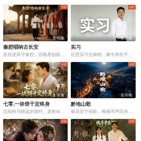
全40集
全30集
秦腔唱响古长安
实习
苏辰逆风守秦腔，苏晚星创新传千载，长安戏台风雨重燃！
社恐实习生林栩，酱牛肉在手却送不出口
全50集
全30集
七零,一块饼干定终身
黔地山歌
沈知秋与顾远的契约，是救命的赌注，更是爱与救赎的边缘较量。
银花坚守侗歌，晚穗寻声回乡，断弦歌声能否续写家族记忆？