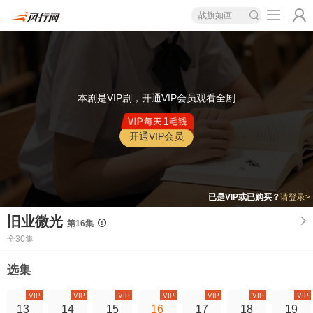
战旗如画
本剧是VIP剧，开通VIP会员观看全剧
开通VIP会员
已是VIP或已购买？
请登录>
旧业微光
第16集
全30集
选集
VIP
VIP
VIP
VIP
VIP
VIP
VIP
13
14
15
16
17
18
19