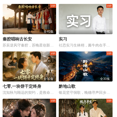
全40集
全30集
秦腔唱响古长安
实习
苏辰逆风守秦腔，苏晚星创新传千载，长安戏台风雨重燃！
社恐实习生林栩，酱牛肉在手却送不出口
全50集
全30集
七零,一块饼干定终身
黔地山歌
沈知秋与顾远的契约，是救命的赌注，更是爱与救赎的边缘较量。
银花坚守侗歌，晚穗寻声回乡，断弦歌声能否续写家族记忆？