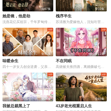
全67集
全10集
她是镜，他是劫
槐序半生
沈燕花亿买祖宗，千年罗甸传承与爱恨情仇生死对决！
苏清雅为爱嫁他人，沈知珩苦等二十年终重逢。
全41集
全11集
味暖余生
不在同眠
四十一岁女儿创业逆袭，父亲工地意外生死抉择，温情与现实震撼心灵！
高烧被夫推挡酒，离婚撕破七年伪装
全28集
全45集
我被总裁黑上了
43岁老光棍重启人生