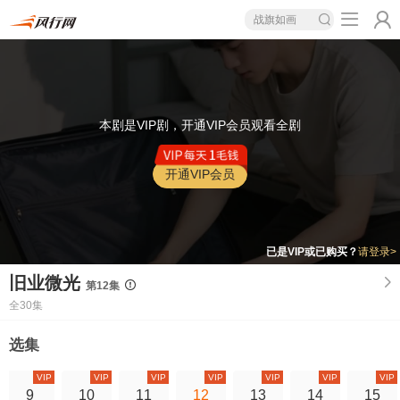
战旗如画
本剧是VIP剧，开通VIP会员观看全剧
开通VIP会员
已是VIP或已购买？
请登录>
旧业微光
第12集
全30集
选集
VIP
VIP
VIP
VIP
VIP
VIP
VIP
9
10
11
12
13
14
15