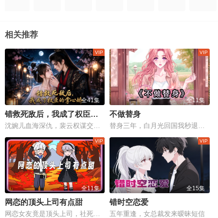
相关推荐
全41集
全11集
错救死敌后，我成了权臣的掌心娇
不做替身
沈婉儿血海深仇，裴云权谋交织，一场权力与情感的生死较量！
替身三年，白月光回国我秒退场。
全11集
全15集
网恋的顶头上司有点甜
错时空恋爱
网恋女友竟是顶头上司，社死现场变甜蜜修罗场
五年重逢，女总裁发来暧昧短信