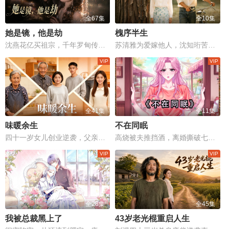
全67集
全10集
她是镜，他是劫
槐序半生
沈燕花亿买祖宗，千年罗甸传承与爱恨情仇生死对决！
苏清雅为爱嫁他人，沈知珩苦等二十年终重逢。
全41集
全11集
味暖余生
不在同眠
四十一岁女儿创业逆袭，父亲工地意外生死抉择，温情与现实震撼心灵！
高烧被夫推挡酒，离婚撕破七年伪装
全28集
全45集
我被总裁黑上了
43岁老光棍重启人生