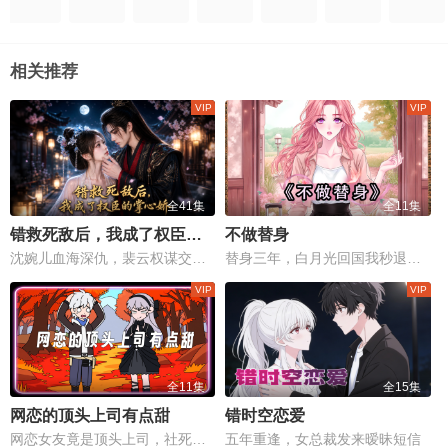
相关推荐
全41集
全11集
错救死敌后，我成了权臣的掌心娇
不做替身
沈婉儿血海深仇，裴云权谋交织，一场权力与情感的生死较量！
替身三年，白月光回国我秒退场。
全11集
全15集
网恋的顶头上司有点甜
错时空恋爱
网恋女友竟是顶头上司，社死现场变甜蜜修罗场
五年重逢，女总裁发来暧昧短信