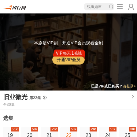
战旗如画
本剧是VIP剧，开通VIP会员观看全剧
开通VIP会员
已是VIP或已购买？
请登录>
旧业微光
第22集
全30集
选集
VIP
VIP
VIP
VIP
VIP
VIP
VIP
19
20
21
22
23
24
25