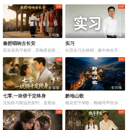
全40集
全30集
秦腔唱响古长安
实习
苏辰逆风守秦腔，苏晚星创新传千载，长安戏台风雨重燃！
社恐实习生林栩，酱牛肉在手却送不出口
全50集
全30集
七零,一块饼干定终身
黔地山歌
沈知秋与顾远的契约，是救命的赌注，更是爱与救赎的边缘较量。
银花坚守侗歌，晚穗寻声回乡，断弦歌声能否续写家族记忆？