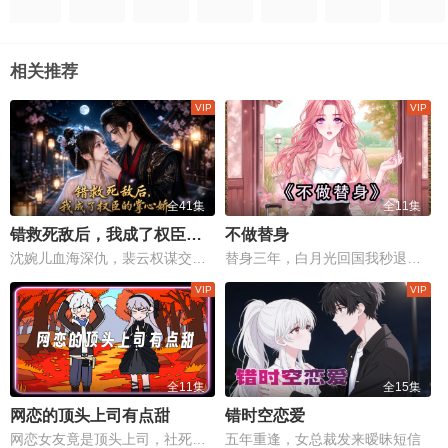
相关推荐
全41集
全11集
错救死敌后，我成了权臣的掌心娇
不做替身
沈婉儿血海深仇，裴云权谋交织，一场权力与情感的生死较量！
替身三年，白月光回国我秒退场。
全11集
全15集
网恋的顶头上司有点甜
错时空恋爱
网恋女友竟是顶头上司，社死现场变甜蜜修罗场
五年重逢，女总裁发来暧昧短信