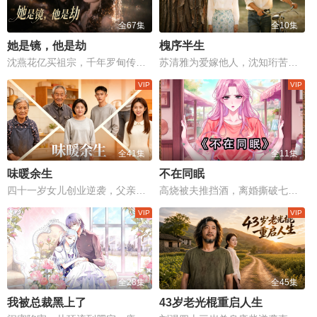
全67集
全10集
她是镜，他是劫
槐序半生
沈燕花亿买祖宗，千年罗甸传承与爱恨情仇生死对决！
苏清雅为爱嫁他人，沈知珩苦等二十年终重逢。
全41集
全11集
味暖余生
不在同眠
四十一岁女儿创业逆袭，父亲工地意外生死抉择，温情与现实震撼心灵！
高烧被夫推挡酒，离婚撕破七年伪装
全28集
全45集
我被总裁黑上了
43岁老光棍重启人生