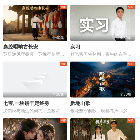
全40集
全30集
秦腔唱响古长安
实习
苏辰逆风守秦腔，苏晚星创新传千载，长安戏台风雨重燃！
社恐实习生林栩，酱牛肉在手却送不出口
全50集
全30集
七零,一块饼干定终身
黔地山歌
沈知秋与顾远的契约，是救命的赌注，更是爱与救赎的边缘较量。
银花坚守侗歌，晚穗寻声回乡，断弦歌声能否续写家族记忆？