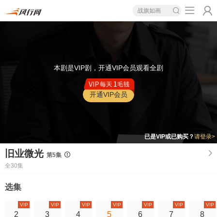
战旗如画
本剧是VIP剧，开通VIP会员观看全剧
开通VIP会员
已是VIP或已购买？
请登录>
旧业微光
第5集
全30集
选集
VIP
VIP
VIP
VIP
VIP
VIP
VIP
2
3
4
5
6
7
8