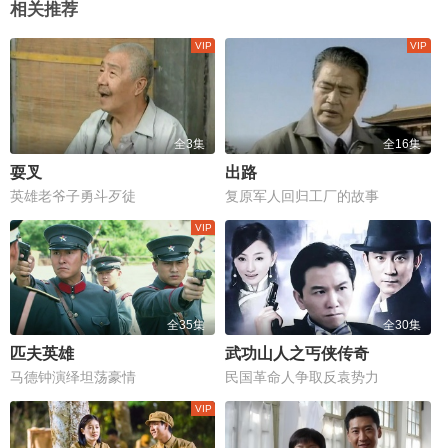
相关推荐
全3集
全16集
耍叉
出路
英雄老爷子勇斗歹徒
复原军人回归工厂的故事
全35集
全30集
匹夫英雄
武功山人之丐侠传奇
马德钟演绎坦荡豪情
民国革命人争取反袁势力