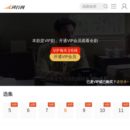
战旗如画
本剧是VIP剧，开通VIP会员观看全剧
开通VIP会员
已是VIP或已购买？
请登录>
选集
VIP
VIP
VIP
VIP
VIP
VIP
VIP
5
6
7
8
9
10
11