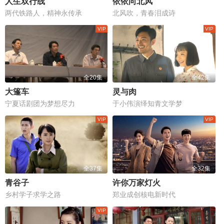
人生双行线
依依向北风
两代铁路人，精神永传承
北风吹，青春泪成诗
全20集
全42集
大篷车
灵与肉
宁夏话剧团为梦想尽力
于小伟演绎知青文学梦
全37集
全32集
青谷子
许你万家灯火
乡村学子求学之路
郑业成创核电新时代