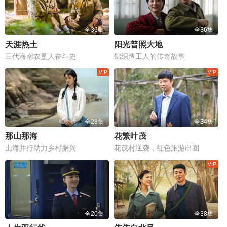
全36集
全36集
天涯热土
阳光普照大地
三代海南农垦人奋斗史
锦织造工人的传奇故事
全28集
全34集
那山那海
花繁叶茂
山海并行助力乡村振兴
花茂村逆袭，红色旅游出圈
全20集
全38集