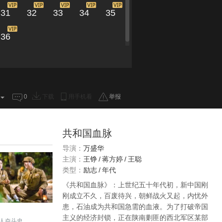
31
32
33
34
35
36
0
下载
用手机看
举报
共和国血脉
导演：
万盛华
主演：
王铮
/
蒋方婷
/
王聪
类型：
励志
/
年代
《共和国血脉》：上世纪五十年代初，新中国刚
刚成立不久，百废待兴，朝鲜战火又起，内忧外
患，石油成为共和国急需的血液。为了打破帝国
主义的经济封锁，正在陕南剿匪的西北军区某部
人奋斗史