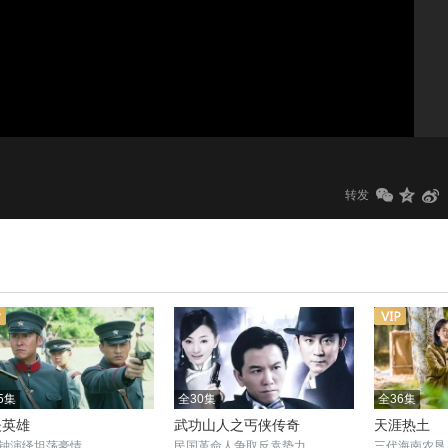
1.0x
标清
转发
5集
全30集
全36集
夫英雄
武功山人之丐侠传奇
天涯热土
钟演绎坦荡豪情
民国革命人争取反袁势力
三代海南农垦