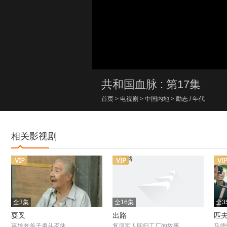
00:00/00:00
共和国血脉 : 第17集
首页
>
电视剧
>
中国内地
>
励志
/
年代
相关影视剧
全3集
全16集
全3
耍叉
出路
匹
英雄老爷子勇斗歹徒
复原军人回归工厂的故事
马德