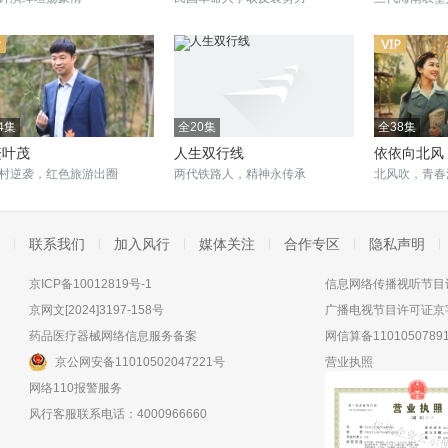
4集
全20集
全38集
繁叶茂
人生双行线
依依向北风
村逆袭，红色旅游出圈
两代铁路人，精神永传承
北风吹，青春
联系我们
加入风行
媒体关注
合作专区
隐私声明
京ICP备10012819号-1
信息网络传播视听节目许
京网文[2024]3197-158号
广播电视节目许可证京字
药品医疗器械网络信息服务备案
网信算备11010507891
京公网安备11010502047221号
营业执照
网络110报警服务
风行客服联系电话：4000966660