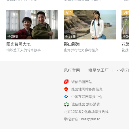
全36集
全28集
全3
阳光普照大地
那山那海
花
锦织造工人的传奇故事
山海并行助力乡村振兴
花茂
风行官网
橙星梦工厂
小剪刀
诚信示范网站
全20集
全42集
经营性网站备案信息
大篷车
灵与肉
中国互联网举报中心
宁夏话剧团为梦想尽力
于小伟演绎知青文学梦
诚信经营 放心消费
北京12318文化市场举报热线
举报邮箱：
kefu@fun.tv