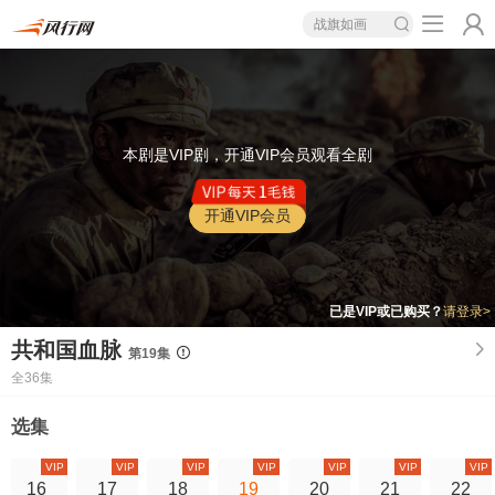
战旗如画
本剧是VIP剧，开通VIP会员观看全剧
开通VIP会员
已是VIP或已购买？
请登录>
共和国血脉
第19集
全36集
选集
VIP
VIP
VIP
VIP
VIP
VIP
VIP
16
17
18
19
20
21
22