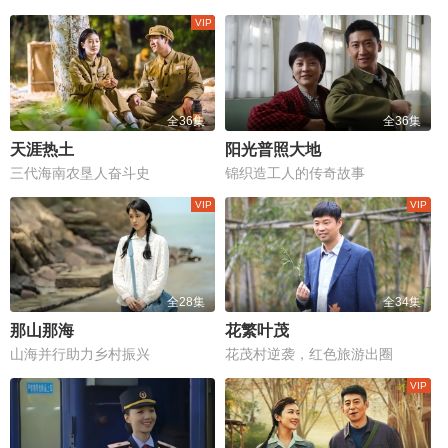
全36集
全36集
天涯热土
阳光普照大地
三代海南农垦人奋斗史
锦织造工人的传奇故事
全28集
全34集
那山那海
花繁叶茂
山海并行助力乡村振兴
花茂村逆袭，红色旅游出圈