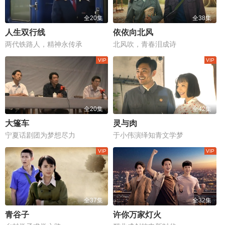
全20集
全38集
人生双行线
依依向北风
两代铁路人，精神永传承
北风吹，青春泪成诗
全20集
全42集
大篷车
灵与肉
宁夏话剧团为梦想尽力
于小伟演绎知青文学梦
全37集
全32集
青谷子
许你万家灯火