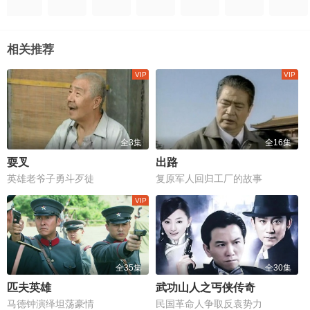
相关推荐
全3集
全16集
耍叉
出路
英雄老爷子勇斗歹徒
复原军人回归工厂的故事
全35集
全30集
匹夫英雄
武功山人之丐侠传奇
马德钟演绎坦荡豪情
民国革命人争取反袁势力